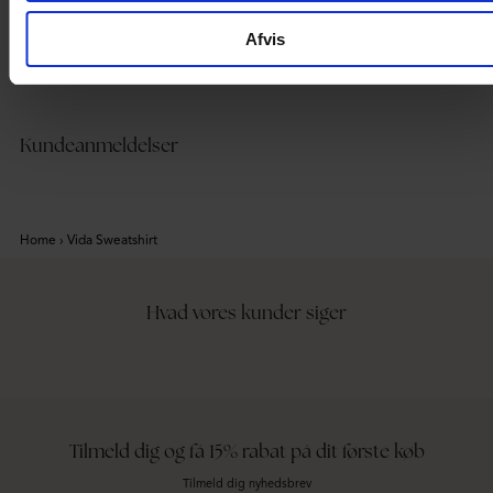
Afvis
Kundeanmeldelser
Home
›
Vida Sweatshirt
Hvad vores kunder siger
Tilmeld dig og få 15% rabat på dit første køb
Tilmeld dig nyhedsbrev