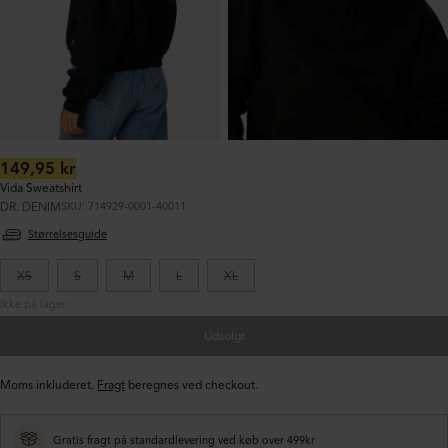
Normalpris:
149,95 kr
Vida Sweatshirt
DR. DENIM
SKU: 714929-0001-40011
Størrelsesguide
XS
S
M
L
XL
Ikke på lager
Udsolgt
Moms inkluderet.
Fragt
beregnes ved checkout.
Gratis fragt på standardlevering ved køb over 499kr