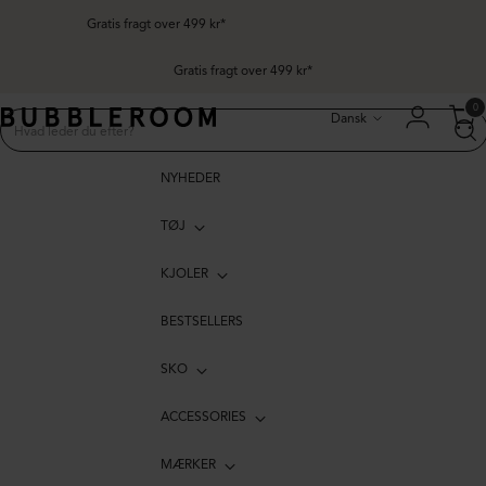
Gratis fragt over 499 kr*
99 kr*
Sprog
0
Dansk
NYHEDER
TØJ
KJOLER
BESTSELLERS
SKO
ACCESSORIES
MÆRKER