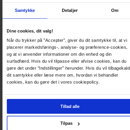
Product description
Samtykke
Detaljer
Om
Komfortabel, oversized trøje i bomuld fra Dr. Denim med krage perfekt til
hverdag.
Dine cookies, dit valg!
- Stiv, vævet kvalitet
- Oversized pasform
Når du trykker på ”Accepter”, giver du dit samtykke til, at vi
- Afrundet halsudskæring med krage og knapper
placerer markedsførings-, analyse- og præference-cookies,
- Ribmanchet på ærmeafslutningerne og nederst
- Logomærke nederst
og at vi anvender informationer om din enhed og din
- Længde fra skulderen bagpå: 54 cm i størrelse s
surfadfærd. Hvis du vil tilpasse eller afvise cookies, kan du
gøre det under ”Indstillinger” herunder. Hvis du vil tilbagekal
dit samtykke eller læse mere om, hvordan vi behandler
Produktdetaljer
cookies, kan du gøre det i vores cookiepolicy.
Levering og betaling
Tillad alle
Tilpas