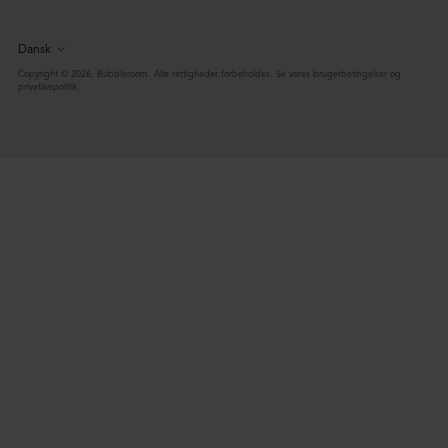
Dansk
Sprog
Copyright © 2026,
Bubbleroom
. Alle rettigheder forbeholdes. Se vores brugerbetingelser og
privatlivspolitik.