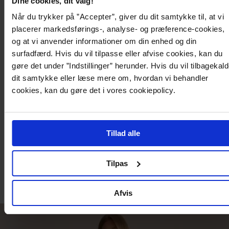
Dine cookies, dit valg!
106
98
Når du trykker på ”Accepter”, giver du dit samtykke til, at vi
placerer markedsførings-, analyse- og præference-cookies,
og at vi anvender informationer om din enhed og din
surfadfærd. Hvis du vil tilpasse eller afvise cookies, kan du
gøre det under ”Indstillinger” herunder. Hvis du vil tilbagekal
dit samtykke eller læse mere om, hvordan vi behandler
cookies, kan du gøre det i vores cookiepolicy.
BESTSELLER
Tillad alle
329,95 kr
299,95 kr
549
Suit Button Blouse
Mini Suit Skirt
Stri
Tilpas
BUBBLEROOM
BUBBLEROOM
BUB
Recycled polyester
Afvis