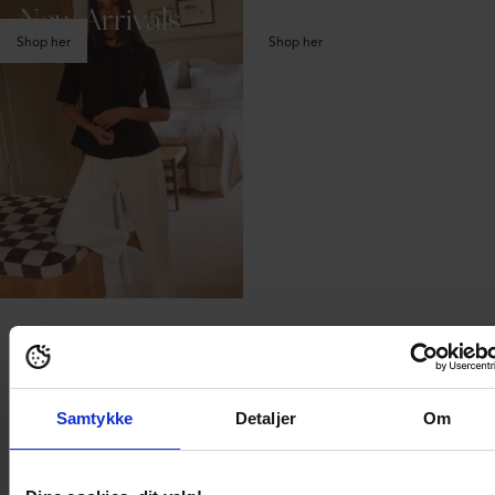
New Arrivals
Knitwear
Shop her
Shop her
Tops & Blouses
Shop her
NYHEDER
Samtykke
Detaljer
Om
Shop her