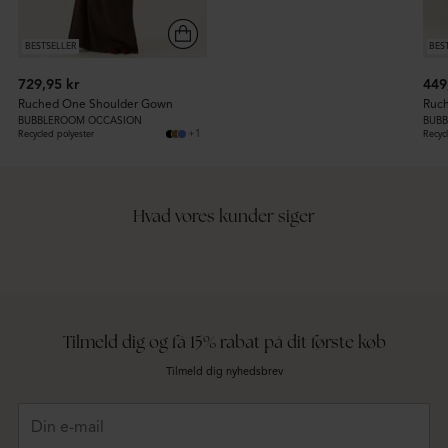
BESTSELLER
BES
729,95 kr
449
Ruched One Shoulder Gown
Ruch
BUBBLEROOM OCCASION
BUB
+1
Recycled polyester
Recyc
Hvad vores kunder siger
Tilmeld dig og få 15% rabat på dit første køb
Tilmeld dig nyhedsbrev
Din
e-
mail