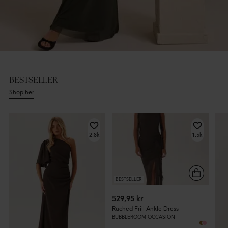
Occasion
BESTSELLER
Shop her
Dresses
Shop her
2.8k
1.5k
BESTSELLER
529,95 kr
Ruched Frill Ankle Dress
BUBBLEROOM OCCASION