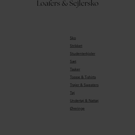
Loafers & Sejlersko
Sko
Strikket
Studenterkjoler
Sæt
Tasker
Toppe & T-shirts
Trøjer & Sweaters
Tøj
Undertøj & Nattøj
Øreringe