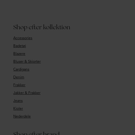
Shop efter kollektion
Accessories
Badetøj
Blazere
Bluser & Skjorter
Cardigans
Denim
Frakker
Jakker & Frakker
Jeans
Kjoler
Nederdele
Shop efter brand