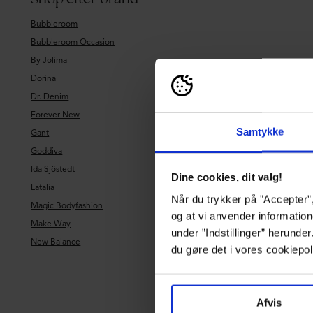
Bubbleroom
Bubbleroom Occasion
By Jolima
Dorina
Dr. Denim
Forever New
Samtykke
Gant
Goddiva
Ida Sjöstedt
Dine cookies, dit valg!
Latalia
Når du trykker på ”Accepter”,
Magic Bodyfashion
og at vi anvender information
Make Way
under ”Indstillinger” herunde
New Balance
du gøre det i vores cookiepol
Afvis