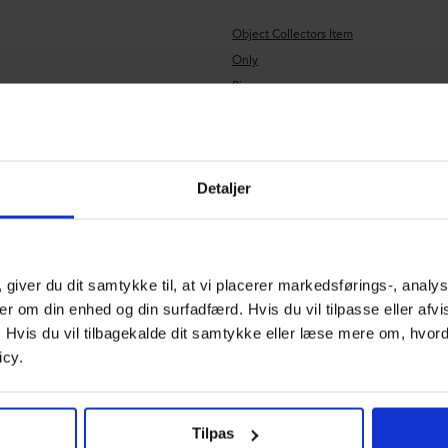
Object Collectors Item
Only
Pieces
Pilgrim
Rockandblue
Selected
Detaljer
Steve Madden
True Religion
Vagabond Shoemakers
Vero Moda
 giver du dit samtykke til, at vi placerer markedsførings-, anal
Vila
er om din enhed og din surfadfærd. Hvis du vil tilpasse eller afv
Yas
r. Hvis du vil tilbagekalde dit samtykke eller læse mere om, hvo
icy.
Tilpas