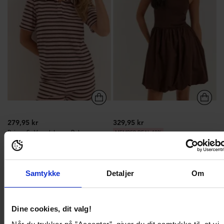
279,95 kr
329,95 kr
Pcjeya Ss V-neck Loose Polo
MEMBER DEAL 40%
PIECES
Pcpenya Sl Short Dress
PIECES
Samtykke
Detaljer
Om
58
171
Dine cookies, dit valg!