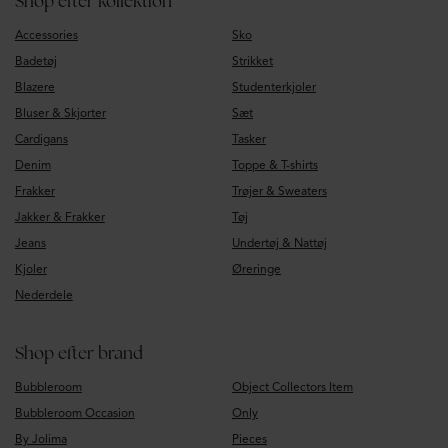
Shop efter kollektion
Accessories
Sko
Badetøj
Strikket
Blazere
Studenterkjoler
Bluser & Skjorter
Sæt
Cardigans
Tasker
Denim
Toppe & T-shirts
Frakker
Trøjer & Sweaters
Jakker & Frakker
Tøj
Jeans
Undertøj & Nattøj
Kjoler
Øreringe
Nederdele
Shop efter brand
Bubbleroom
Object Collectors Item
Bubbleroom Occasion
Only
By Jolima
Pieces