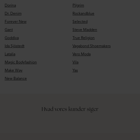
Dorina
Pilgrim
Dr. Denim
Rockandblue
Forever New
Selected
Gant
Steve Madden
Goddiva
True Religion
Ida Sjöstedt
Vagabond Shoemakers
Latalia
Vero Moda
Magic Bodyfashion
Vila
Make Way
Yas
New Balance
Hvad vores kunder siger