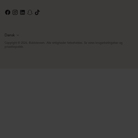
Dansk
Sprog
Copyright © 2026,
Bubbleroom
. Alle rettigheder forbeholdes. Se vores brugerbetingelser og
privatlivspolitik.