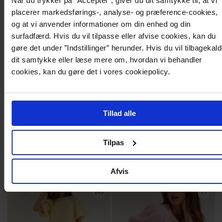
Når du trykker på ”Accepter”, giver du dit samtykke til, at vi
placerer markedsførings-, analyse- og præference-cookies,
og at vi anvender informationer om din enhed og din
surfadfærd. Hvis du vil tilpasse eller afvise cookies, kan du
gøre det under ”Indstillinger” herunder. Hvis du vil tilbagekal
dit samtykke eller læse mere om, hvordan vi behandler
cookies, kan du gøre det i vores cookiepolicy.
Tillad alle
259,95 kr
229,95 kr
Pcjulia Sl Peplum Top
MEMBER DEAL 50%
PIECES
Tilpas
Pcpia Ss Tie Shirt Wvn Noos
PIECES
Afvis
243
71