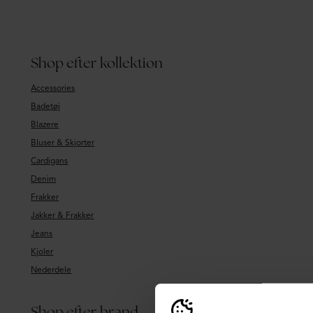
Shop efter kollektion
Accessories
Badetøj
Blazere
Bluser & Skjorter
Cardigans
Denim
Frakker
Jakker & Frakker
Jeans
Kjoler
Nederdele
Shop efter brand