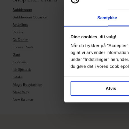
Bubbleroom
Bubbleroom Occasion
Samtykke
By Jolima
Dorina
Dine cookies, dit valg!
Dr. Denim
Når du trykker på ”Accepter”,
Forever New
og at vi anvender information
Gant
under ”Indstillinger” herunde
Goddiva
du gøre det i vores cookiepol
Ida Sjöstedt
Latalia
Magic Bodyfashion
Afvis
Make Way
New Balance