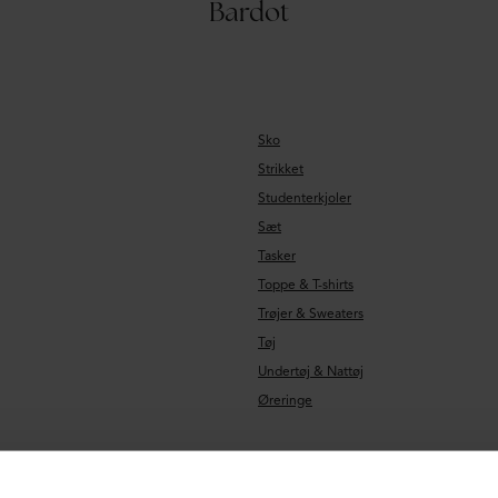
Bardot
Sko
Strikket
Studenterkjoler
Sæt
Tasker
Toppe & T-shirts
Trøjer & Sweaters
Tøj
Undertøj & Nattøj
Øreringe