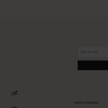
Din
e-
mail
HURTIG LEVERANS