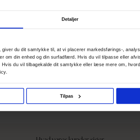
Object Collectors Item
Only
Detaljer
Pieces
Pilgrim
Rockandblue
 giver du dit samtykke til, at vi placerer markedsførings-, anal
Selected
er om din enhed og din surfadfærd. Hvis du vil tilpasse eller afv
Steve Madden
r. Hvis du vil tilbagekalde dit samtykke eller læse mere om, hvo
True Religion
icy.
Vagabond Shoemakers
Vero Moda
Vila
Tilpas
Yas
Hvad vores kunder siger