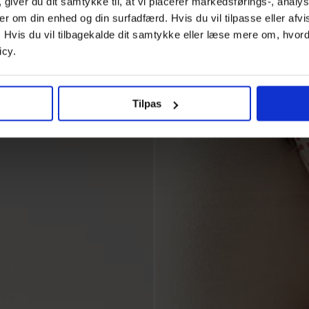
 giver du dit samtykke til, at vi placerer markedsførings-, anal
er om din enhed og din surfadfærd. Hvis du vil tilpasse eller afv
r. Hvis du vil tilbagekalde dit samtykke eller læse mere om, hvo
icy.
Tilpas