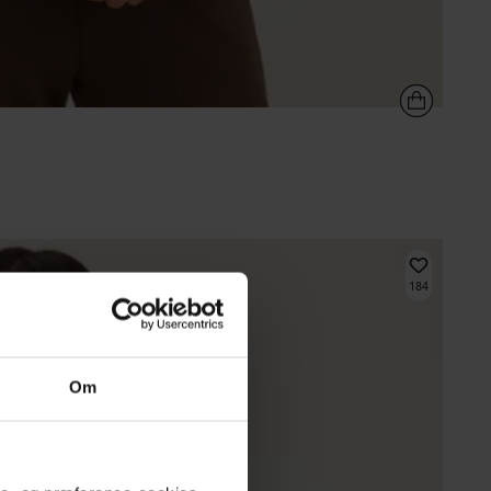
184
Om