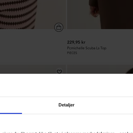
229,95 kr
Pcmichelle Scuba Ls Top
PIECES
486
Detaljer