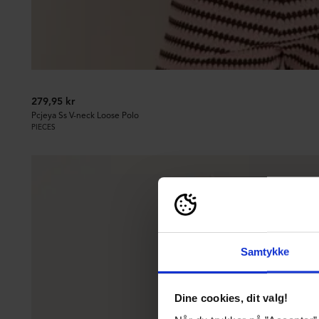
279,95 kr
Pcjeya Ss V-neck Loose Polo
PIECES
Samtykke
Dine cookies, dit valg!