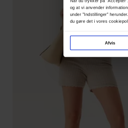
Når du trykker på ”Accepter”,
og at vi anvender information
under ”Indstillinger” herunde
du gøre det i vores cookiepol
Afvis