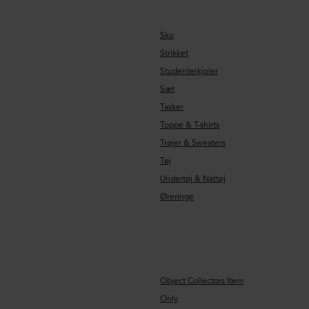
Sko
Strikket
Studenterkjoler
Sæt
Tasker
Toppe & T-shirts
Trøjer & Sweaters
Tøj
Undertøj & Nattøj
Øreringe
Object Collectors Item
Only