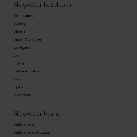
Shop efter kollektion
Accessories
Badetøj
Blazere
Bluser & Skjorter
Cardigans
Denim
Frakker
Jakker & Frakker
Jeans
Kjoler
Nederdele
Shop efter brand
Bubbleroom
Bubbleroom Occasion