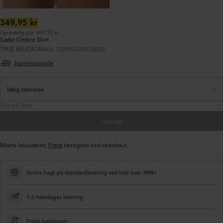
Normalpris:
349,95 kr
Oprindelig pris: 699,95 kr
Sadie Ombre Skirt
TRUE RELIGION
SKU: 722395-0380-00023
Størrelsesguide
Ikke på lager
Udsolgt
Moms inkluderet.
Fragt
beregnes ved checkout.
Gratis fragt på standardlevering ved køb over 499kr
1-5 hverdages levering
Enkle betalinger