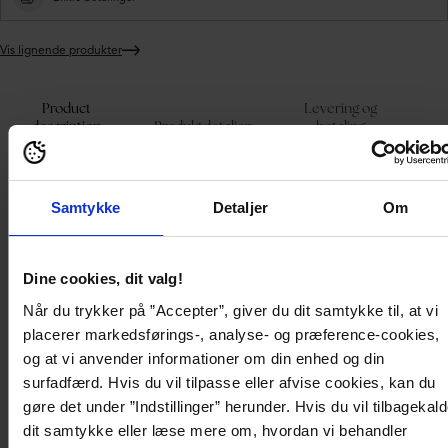
Vis lignende produkter
Lægger
produkt
i
Product
Levering og
din
description
Produktdetaljer
betaling
kurv
Kort cowboynederdel fra True Religion.
Samtykke
Detaljer
Om
- Elastisk materiale.
- Lav talje.
- Design med fem lommer med lommelåg på bagsiden.
- Gylp med lynlås med knap.
Dine cookies, dit valg!
- Rå kant langs den nederste kant.
- Længde fra midt på ryggen 32 cm i størrelse 27.
Når du trykker på ”Accepter”, giver du dit samtykke til, at vi
placerer markedsførings-, analyse- og præference-cookies,
Product description
og at vi anvender informationer om din enhed og din
surfadfærd. Hvis du vil tilpasse eller afvise cookies, kan du
gøre det under ”Indstillinger” herunder. Hvis du vil tilbagekal
Kort cowboynederdel fra True Religion.
- Elastisk materiale.
dit samtykke eller læse mere om, hvordan vi behandler
- Lav talje.