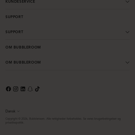
KUNDESERVICE
SUPPORT
SUPPORT
OM BUBBLEROOM
OM BUBBLEROOM
Dansk
Sprog
Copyright © 2026,
Bubbleroom
. Alle rettigheder forbeholdes. Se vores brugerbetingelser og
privatlivspolitik.