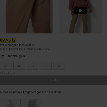
Normalpris:
89,95 kr
Pailin cropped PU trousers
BUBBLEROOM
SKU: 710455-0010-00034
Størrelsesguide
34
36
38
40
42
Ikke på lager
Udsolgt
Moms inkluderet.
Fragt
beregnes ved checkout.