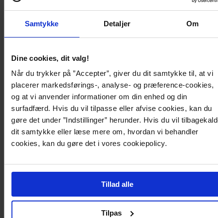
Fine bukser i PU med lige bener.
- Lynlås på siden
- Ankellængde
Samtykke
Detaljer
Om
- Længde ved indersiden af benene: 70 cm i størrelse 36
Product description
Dine cookies, dit valg!
Når du trykker på ”Accepter”, giver du dit samtykke til, at vi
Fine bukser i PU med lige bener.
placerer markedsførings-, analyse- og præference-cookies,
- Lynlås på siden
og at vi anvender informationer om din enhed og din
- Ankellængde
- Længde ved indersiden af benene: 70 cm i størrelse 36
surfadfærd. Hvis du vil tilpasse eller afvise cookies, kan du
gøre det under ”Indstillinger” herunder. Hvis du vil tilbagekal
dit samtykke eller læse mere om, hvordan vi behandler
Produktdetaljer
cookies, kan du gøre det i vores cookiepolicy.
Levering og betaling
Tillad alle
Tilpas