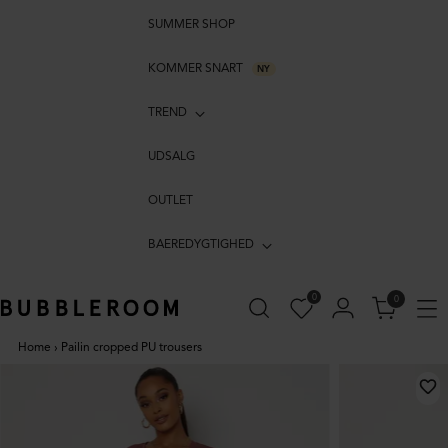
SUMMER SHOP
KOMMER SNART
NY
TREND
UDSALG
OUTLET
BAEREDYGTIGHED
0
0
Home
›
Pailin cropped PU trousers