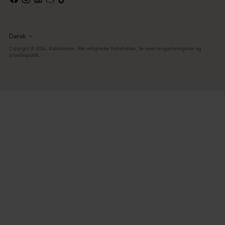
Dansk
Sprog
Copyright © 2026,
Bubbleroom
. Alle rettigheder forbeholdes. Se vores brugerbetingelser og
privatlivspolitik.