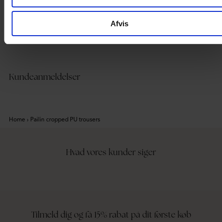
Afvis
Kundeanmeldelser
Home
›
Pailin cropped PU trousers
Hvad vores kunder siger
Tilmeld dig og få 15% rabat på dit første køb