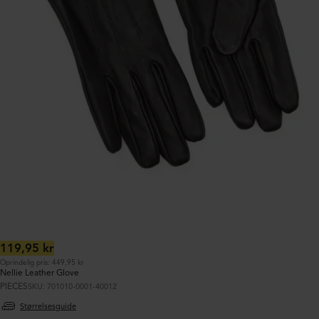
Normalpris:
119,95 kr
Oprindelig pris: 449,95 kr
Nellie Leather Glove
PIECES
SKU: 701010-0001-40012
Størrelsesguide