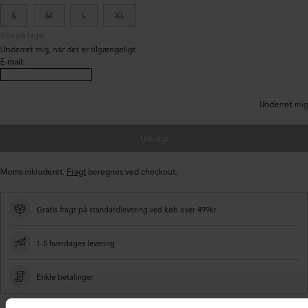
S
M
L
XL
Ikke på lager
Underret mig, når det er tilgængeligt
E-mail
:
Underret mig
Udsolgt
Moms inkluderet.
Fragt
beregnes ved checkout.
Gratis fragt på standardlevering ved køb over 499kr
1-5 hverdages levering
Enkle betalinger