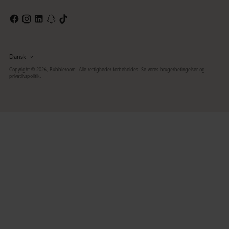
Dansk
Sprog
Copyright © 2026,
Bubbleroom
. Alle rettigheder forbeholdes. Se vores brugerbetingelser og
privatlivspolitik.