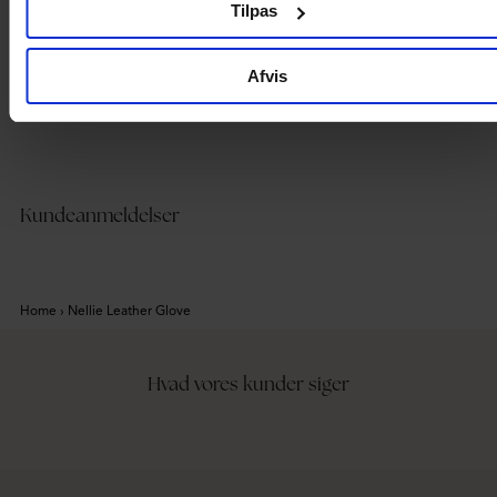
Tilpas
Afvis
Kundeanmeldelser
Home
›
Nellie Leather Glove
Hvad vores kunder siger