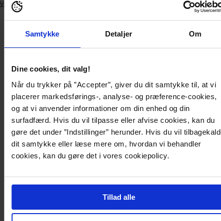
Vis lignende produkter
Lægger
produkt
i
Product
Levering og
Samtykke
Detaljer
Om
din
description
Produktdetaljer
betaling
kurv
Dine cookies, dit valg!
Flotte, klassiske handsker i skind fra PIECES.
Når du trykker på ”Accepter”, giver du dit samtykke til, at vi
placerer markedsførings-, analyse- og præference-cookies,
Product description
og at vi anvender informationer om din enhed og din
surfadfærd. Hvis du vil tilpasse eller afvise cookies, kan du
Flotte, klassiske handsker i skind fra PIECES.
gøre det under ”Indstillinger” herunder. Hvis du vil tilbagekal
dit samtykke eller læse mere om, hvordan vi behandler
cookies, kan du gøre det i vores cookiepolicy.
Produktdetaljer
Levering og betaling
Tillad alle