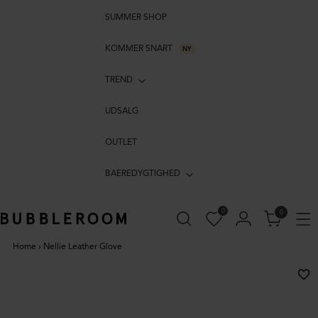
SUMMER SHOP
KOMMER SNART
NY
TREND
UDSALG
OUTLET
BAEREDYGTIGHED
0
0
Home
›
Nellie Leather Glove