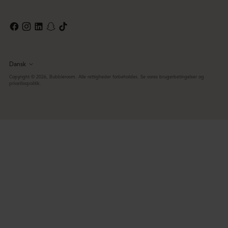
Dansk
Sprog
Copyright © 2026,
Bubbleroom
. Alle rettigheder forbeholdes. Se vores brugerbetingelser og
privatlivspolitik.