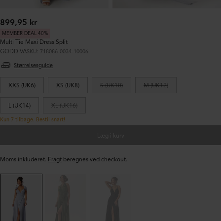
Normalpris:
899,95 kr
MEMBER DEAL 40%
Multi Tie Maxi Dress Split
GODDIVA
SKU: 718086-0034-10006
Størrelsesguide
XXS (UK6)
XS (UK8)
S (UK10)
M (UK12)
L (UK14)
XL (UK16)
Kun 7 tilbage. Bestil snart!
Læg i kurv
Moms inkluderet.
Fragt
beregnes ved checkout.