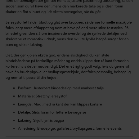
flere bindemuligheder gør det nemt at justere pasform og udskæring, så den
sidder, som du vil have den, mens den markerede talje og slidsen foran
skaber en flot silhuet og lidt ekstra bevægelse, når du går.
Jerseystoffet falder blødt og glat over kroppen, så denne formelle maxikjole
føles langt mere afslappet og nem at have på end mere stive feststyles. På
billedet giver den slå-om-inspirerede overdel og de rynkede detaljer ved
skuldrene et romantisk udtryk, mens den skjulte lynlås bagpå sørger for en
pæn og sikker lukning.
Det, der gør kjolen ekstra god, er dens alsidighed: du kan style
bindebåndene på forskellige måder og endda klippe den rå kant forneden
kortere, hvis det er nødvendigt. Det er et rigtig godt valg, hvis du gerne vil
have én brudepige- eller bryllupsgæstekjole, der føles personlig, behagelig
og nem at tilpasse til din højde.
Pasform: Justerbart bindedesign med markeret talje
Materiale: Stretchy jerseystof
Længde: Maxi, med rå kant der kan klippes kortere
Detalje: Slids foran for lettere bevægelse
Lukning: Skjult lynlås bagpå
Anledning: Brudepige, gallafest, bryllupsgæst, formelle events