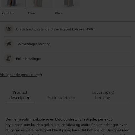
Light blue
Olive
Black
Gratis fragt på standardlevering ved køb over 499kr
1-5 hverdages levering
Enkle betalinger
Vis lignende produkter
Lægger
produkt
i
Product
Levering og
din
description
Produktdetaljer
betaling
kurv
Denne lyseblå maxikjole er en blød og stretchy festkjole, perfekt til
bryllupper, som brudepigekjole, til gallafest og andre fine anledninger, hvor
du gerne vil være både godt klædt på og have det behageligt. Designet med