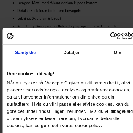
Længde: Maxi, med rå kant der kan klippes kortere
Detalje: Slids foran for lettere bevægelse
Lukning: Skjult lynlås bagpå
Anledning: Brudepige, gallafest, bryllupsgæst, formelle events
Produktdetaljer
Samtykke
Detaljer
Om
Levering og betaling
Dine cookies, dit valg!
Når du trykker på ”Accepter”, giver du dit samtykke til, at vi
placerer markedsførings-, analyse- og præference-cookies,
Du vil måske også kunne lide
og at vi anvender informationer om din enhed og din
surfadfærd. Hvis du vil tilpasse eller afvise cookies, kan du
gøre det under ”Indstillinger” herunder. Hvis du vil tilbagekal
dit samtykke eller læse mere om, hvordan vi behandler
cookies, kan du gøre det i vores cookiepolicy.