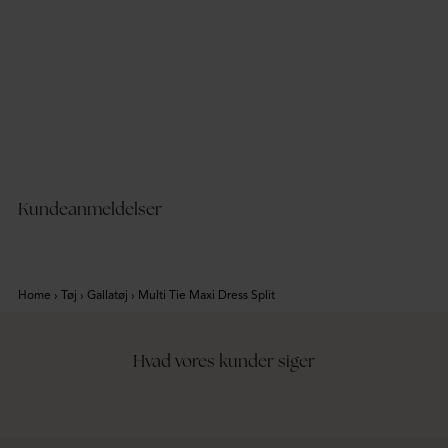
BESTSELLER
BE
329,95 kr
29
Suit Button Blouse
Min
BUBBLEROOM
BU
Recycled polyester
Kundeanmeldelser
Home
›
Tøj
›
Gallatøj
›
Multi Tie Maxi Dress Split
Hvad vores kunder siger