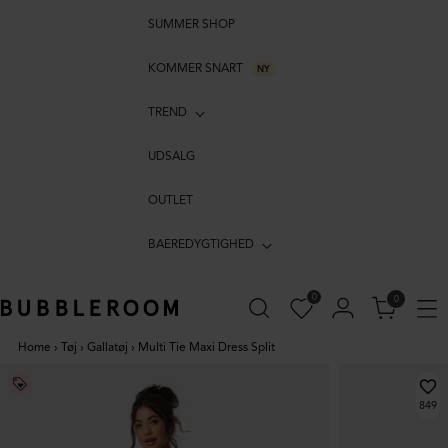
SUMMER SHOP
KOMMER SNART
NY
TREND
UDSALG
OUTLET
BAEREDYGTIGHED
0
0
Home
›
Tøj
›
Gallatøj
›
Multi Tie Maxi Dress Split
849