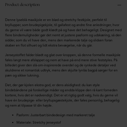
Product description
Denne lyseblå maxikjole er en blød og stretchy festkjole, perfekt til
bryllupper, som brudepigekjole, til gallafest og andre fine anledninger, hvor
du gerne vil være både godt klædt på og have det behageligt. Designet med
flere bindemuligheder gør det nemt at justere pasform og udskæring, så den
sidder, som du vil have den, mens den markerede talje og slidsen foran
skaber en flot silhuet og lidt ekstra bevægelse, når du går.
Jerseystoffet falder blødt og glat over kroppen, så denne formelle maxikjole
føles langt mere afslappet og nem at have på end mere stive feststyles. På
billedet giver den slå-om-inspirerede overdel og de rynkede detaljer ved
skuldrene et romantisk udtryk, mens den skjulte lynlås bagpå sørger for en
pæn og sikker lukning.
Det, der gør kjolen ekstra god, er dens alsidighed: du kan style
bindebåndene på forskellige måder og endda klippe den rå kant forneden
kortere, hvis det er nødvendigt. Det er et rigtig godt valg, hvis du gerne vil
have én brudepige- eller bryllupsgæstekjole, der føles personlig, behagelig
og nem at tilpasse til din højde.
Pasform: Justerbart bindedesign med markeret talje
Materiale: Stretchy jerseystof