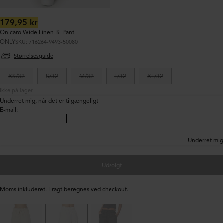
Normalpris:
179,95 kr
Onlcaro Wide Linen Bl Pant
ONLY
SKU: 716264-9493-50080
Størrelsesguide
XS/32
S/32
M/32
L/32
XL/32
Ikke på lager
Underret mig, når det er tilgængeligt
E-mail
:
Underret mig
Udsolgt
Moms inkluderet.
Fragt
beregnes ved checkout.