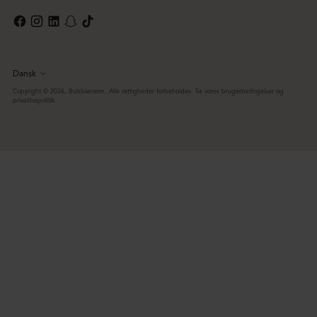
Dansk
Sprog
Copyright © 2026,
Bubbleroom
. Alle rettigheder forbeholdes. Se vores brugerbetingelser og
privatlivspolitik.