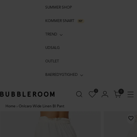
SUMMER SHOP
KOMMER SNART
NY
TREND
UDSALG
OUTLET
BAEREDYGTIGHED
0
0
Home
›
Onlcaro Wide Linen Bl Pant