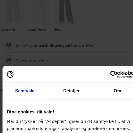
Oxford Tan
Cloud Dancer
Black
Gratis fragt på standardlevering ved køb over 499kr
1-5 hverdages levering
Enkle betalinger
Vis lignende produkter
Samtykke
Detaljer
Om
Lægger
produkt
i
Product
Levering og
din
Dine cookies, dit valg!
description
Produktdetaljer
betaling
kurv
Når du trykker på ”Accepter”, giver du dit samtykke til, at vi
placerer markedsførings-, analyse- og præference-cookies,