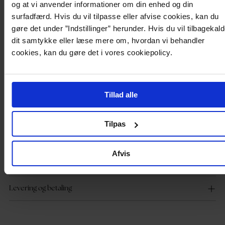
Fine bukser fra ONLY.
og at vi anvender informationer om din enhed og din
- Vævet, stiv kvalitet
surfadfærd. Hvis du vil tilpasse eller afvise cookies, kan du
- Elastisk talje med bindebånd
gøre det under ”Indstillinger” herunder. Hvis du vil tilbagekal
- Bred pasform
- Længde ved indersiden af benene: 79 cm i størrelse S/32
dit samtykke eller læse mere om, hvordan vi behandler
cookies, kan du gøre det i vores cookiepolicy.
Product description
Fine bukser fra ONLY.
Tillad alle
- Vævet, stiv kvalitet
- Elastisk talje med bindebånd
- Bred pasform
Tilpas
- Længde ved indersiden af benene: 79 cm i størrelse S/32
Afvis
Produktdetaljer
Levering og betaling