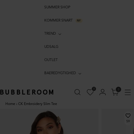
SUMMER SHOP
KOMMER SNART
NY
TREND
UDSALG
OUTLET
BAEREDYGTIGHED
0
0
Home
›
CK Embroidery Slim Tee
59