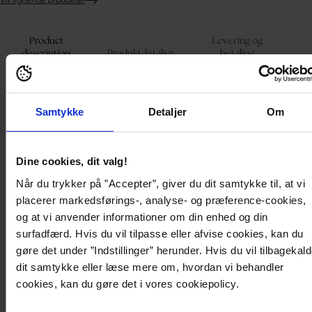
Lægger
produkt
i
Product
Levering og
din
description
Produktdetaljer
betaling
kurv
Fin, klassisk t-shirt fra Calvin Klein Jeans.
Samtykke
Detaljer
Om
- Blød kvalitet med stræk
- Afrundet halsudskæring
- Logomærke på brystet
- Længde fra skulderen bagpå: 56 cm i størrelse S
Dine cookies, dit valg!
Modellen bærer størrelse S og er 174 cm høj.
Når du trykker på ”Accepter”, giver du dit samtykke til, at vi
Product description
placerer markedsførings-, analyse- og præference-cookies,
og at vi anvender informationer om din enhed og din
surfadfærd. Hvis du vil tilpasse eller afvise cookies, kan du
Fin, klassisk t-shirt fra Calvin Klein Jeans.
gøre det under ”Indstillinger” herunder. Hvis du vil tilbagekal
- Blød kvalitet med stræk
- Afrundet halsudskæring
dit samtykke eller læse mere om, hvordan vi behandler
- Logomærke på brystet
cookies, kan du gøre det i vores cookiepolicy.
- Længde fra skulderen bagpå: 56 cm i størrelse S
Modellen bærer størrelse S og er 174 cm høj.