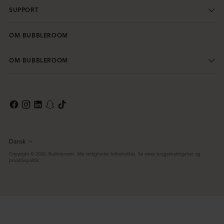
SUPPORT
OM BUBBLEROOM
OM BUBBLEROOM
Dansk
Sprog
Copyright © 2026,
Bubbleroom
. Alle rettigheder forbeholdes. Se vores brugerbetingelser og
privatlivspolitik.