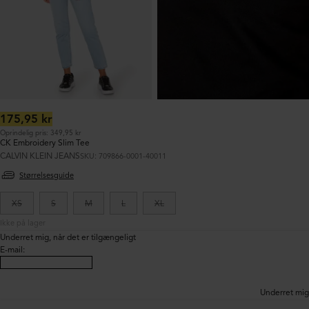
Normalpris:
175,95 kr
Oprindelig pris: 349,95 kr
CK Embroidery Slim Tee
CALVIN KLEIN JEANS
SKU: 709866-0001-40011
Størrelsesguide
XS
S
M
L
XL
Ikke på lager
Underret mig, når det er tilgængeligt
E-mail
:
Underret mig